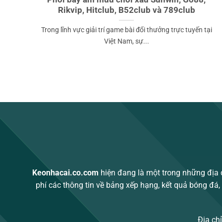
Rikvip, Hitclub, B52club và 789club
Trong lĩnh vực giải trí game bài đổi thưởng trực tuyến tại
Việt Nam, sự...
Keonhacai.co.com
hiện đang là một trong những địa 
phí các thông tin về bảng xếp hạng, kết quả bóng đá,
Địa ch